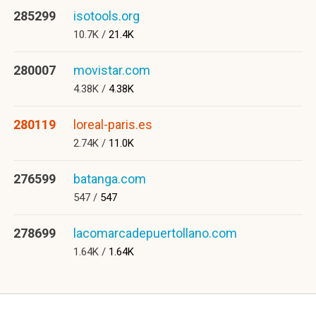
285299
isotools.org
10.7K /
21.4K
280007
movistar.com
4.38K /
4.38K
280119
loreal-paris.es
2.74K /
11.0K
276599
batanga.com
547 /
547
278699
lacomarcadepuertollano.com
1.64K /
1.64K