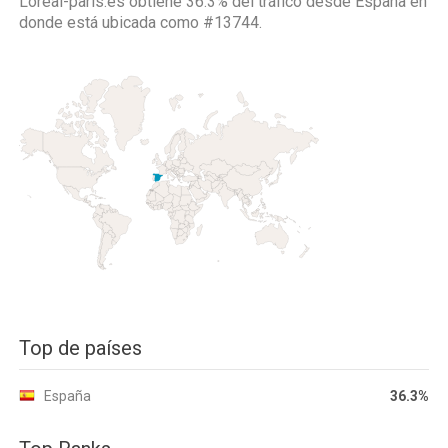
Loreal-paris.es obtiene 36.3% del tráfico desde
España
en
donde está ubicada como
#13744.
Top de países
España
36.3%