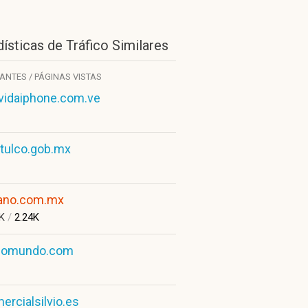
ísticas de Tráfico Similares
TANTES / PÁGINAS VISTAS
idaiphone.com.ve
tulco.gob.mx
ano.com.mx
2K
/
2.24K
comundo.com
ercialsilvio.es