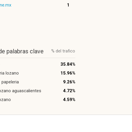
ine.mx
1
de palabras clave
% del trafico
o
35.84%
ria lozano
15.96%
 papeleria
9.26%
ozano aguascalientes
4.72%
lozano
4.59%