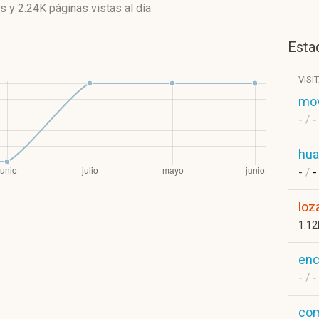
es
y
2.24K páginas vistas
al día
Estad
VISI
mov
-
/
-
hua
-
/
-
loz
1.1
en
-
/
-
com