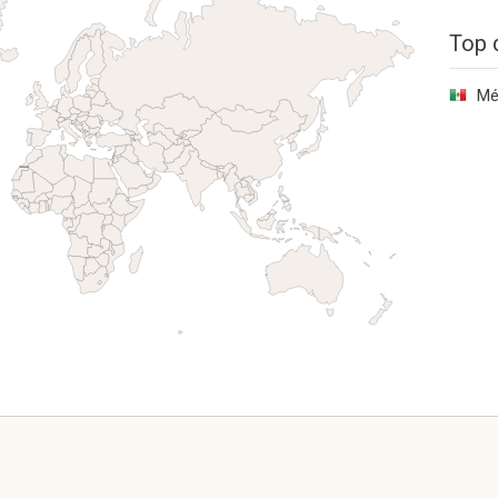
Top 
Mé