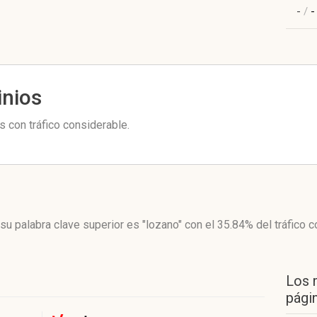
-
/
-
inios
 con tráfico considerable.
su palabra clave superior es "lozano"
con el 35.84%
del tráfico 
Los 
págin