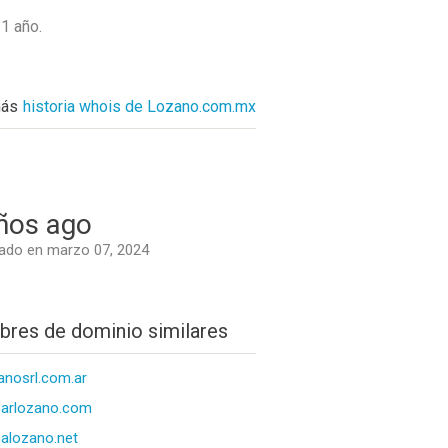
n
1 año
.
más
historia whois de Lozano.com.mx
ños ago
ado en marzo 07, 2024
res de dominio similares
anosrl.com.ar
arlozano.com
alozano.net