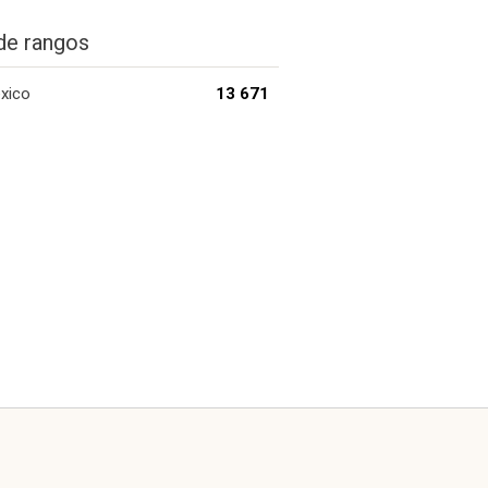
de rangos
xico
13 671