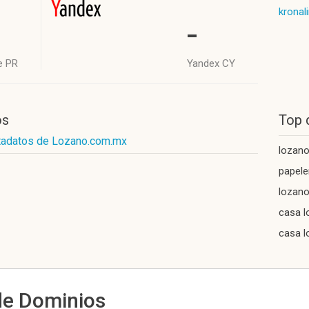
kronal
-
e PR
Yandex CY
os
Top 
tadatos de Lozano.com.mx
lozan
papele
lozano
casa l
casa 
de Dominios