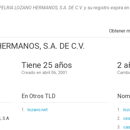
PELRIA LOZANO HERMANOS, S.A. DE C.V.
y su registro expira e
Obtener 
ERMANOS, S.A. DE C.V.
Tiene 25 años
2 a
Creado en abril 06, 2001
Cambi
En Otros TLD
Nomb
1.
lozano.net
1.
loz
 S.A.
2.
ces
3.
cas