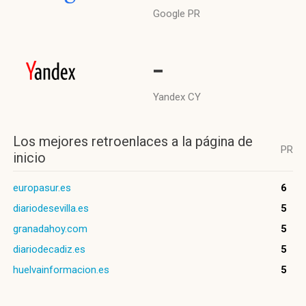
Google PR
-
Yandex CY
Los mejores retroenlaces a la página de
PR
inicio
europasur.es
6
diariodesevilla.es
5
granadahoy.com
5
diariodecadiz.es
5
huelvainformacion.es
5