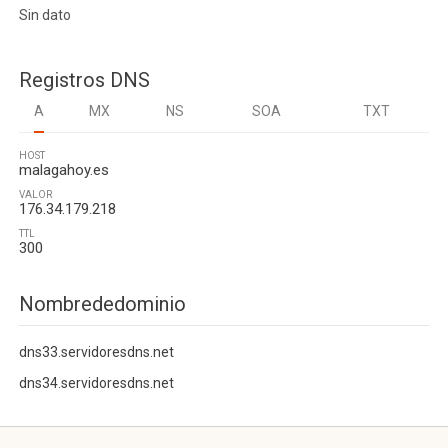
Sin dato
Registros DNS
A
MX
NS
SOA
TXT
HOST
malagahoy.es
VALOR
176.34.179.218
TTL
300
Nombrededominio
dns33.servidoresdns.net
dns34.servidoresdns.net