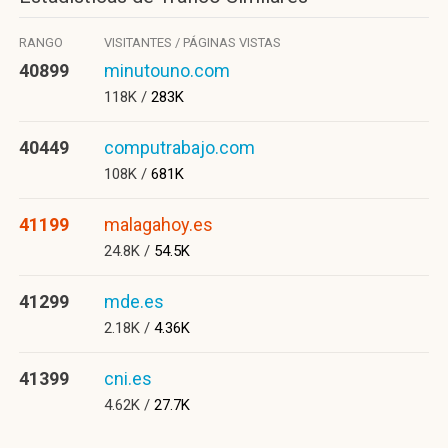
RANGO
VISITANTES / PÁGINAS VISTAS
40899
minutouno.com
118K /
283K
40449
computrabajo.com
108K /
681K
41199
malagahoy.es
24.8K /
54.5K
41299
mde.es
2.18K /
4.36K
41399
cni.es
4.62K /
27.7K