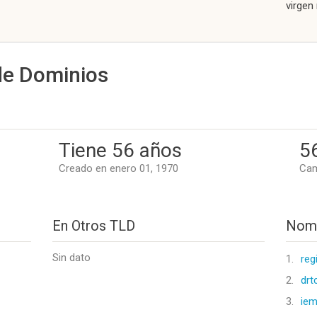
virgen
de Dominios
Tiene 56 años
5
Creado en enero 01, 1970
Cam
En Otros TLD
Nomb
Sin dato
1.
reg
2.
drt
3.
iem