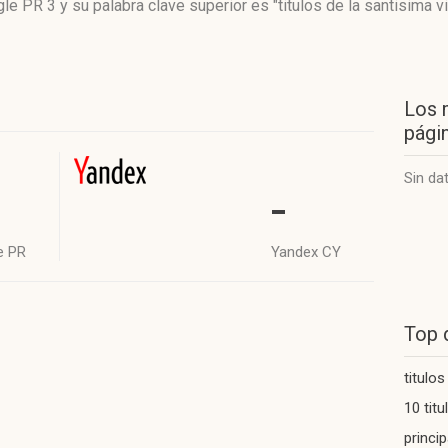
le PR 3
y su palabra clave superior es "titulos de la santisima v
Los 
págin
Sin da
-
e PR
Yandex CY
Top 
titulo
10 titu
princi