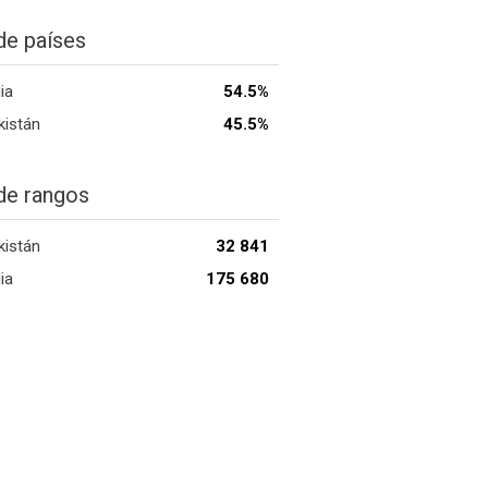
de países
ia
54.5%
kistán
45.5%
de rangos
kistán
32 841
ia
175 680