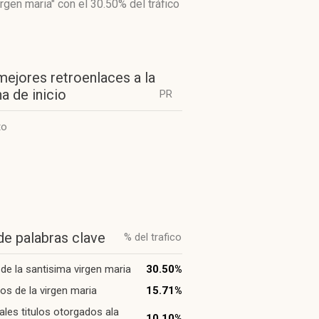
irgen maria"
con el 30.50%
del tráfico
mejores retroenlaces a la
a de inicio
PR
to
de palabras clave
% del trafico
s de la santisima virgen maria
30.50%
los de la virgen maria
15.71%
pales titulos otorgados ala
10.10%