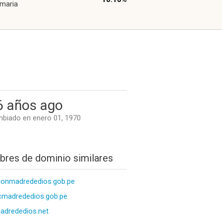
 maria
6 años ago
biado en enero 01, 1970
res de dominio similares
ionmadrededios.gob.pe
cmadrededios.gob.pe
adrededios.net