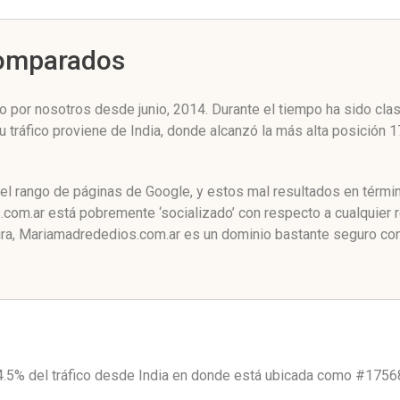
Comparados
por nosotros desde junio, 2014. Durante el tiempo ha sido clas
u tráfico proviene de India, donde alcanzó la más alta posición
l rango de páginas de Google, y estos mal resultados en términ
om.ar está pobremente ‘socializado’ con respecto a cualquier 
a, Mariamadrededios.com.ar es un dominio bastante seguro con 
.5% del tráfico desde
India
en donde está ubicada como
#1756