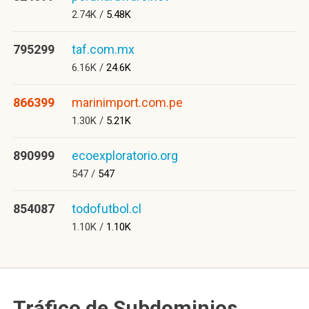
2.74K /
5.48K
795299
taf.com.mx
6.16K /
24.6K
866399
marinimport.com.pe
1.30K /
5.21K
890999
ecoexploratorio.org
547 /
547
854087
todofutbol.cl
1.10K /
1.10K
Tráfico de Subdominios