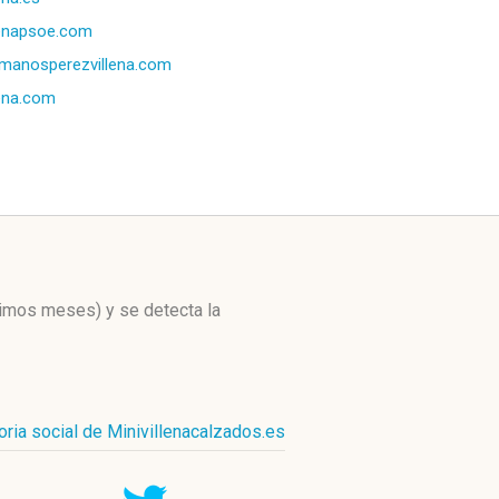
lenapsoe.com
manosperezvillena.com
lena.com
ltimos meses)
y se detecta la
oria social de Minivillenacalzados.es