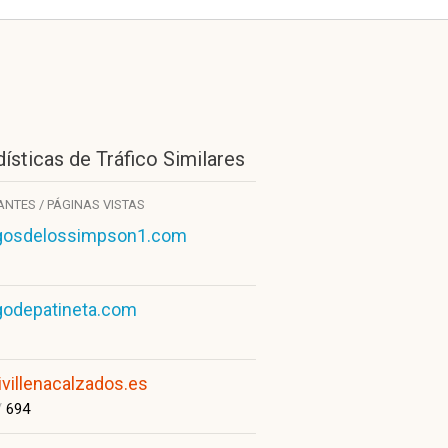
ísticas de Tráfico Similares
TANTES / PÁGINAS VISTAS
gosdelossimpson1.com
godepatineta.com
ivillenacalzados.es
/
694