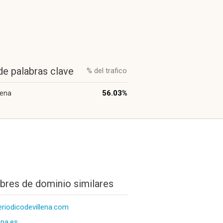
de palabras clave
% del trafico
lena
56.03%
res de dominio similares
eriodicodevillena.com
lena.es