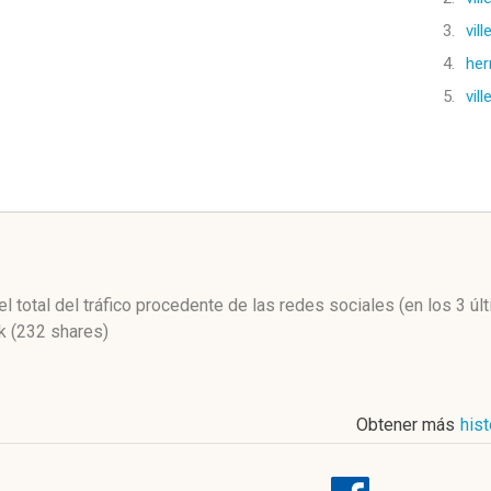
3.
vil
4.
her
5.
vil
l
l total del tráfico procedente de las redes sociales
(en los 3 ú
 (232 shares)
Obtener más
hist