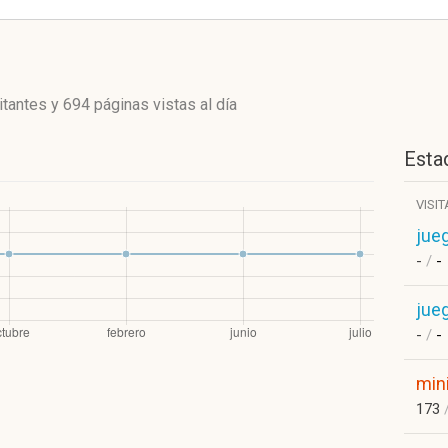
itantes
y
694 páginas vistas
al día
Estad
VISI
jue
-
/
-
jue
-
/
-
min
173