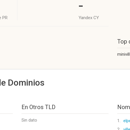
-
e PR
Yandex CY
Top 
minivil
de Dominios
En Otros TLD
Nomb
Sin dato
1.
elp
2.
vil