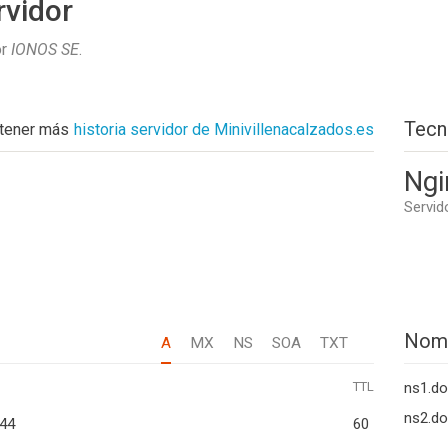
rvidor
or
IONOS SE
.
Tecn
tener más
historia servidor de Minivillenacalzados.es
Ngi
Servid
Nom
A
MX
NS
SOA
TXT
TTL
ns1.d
ns2.d
244
60