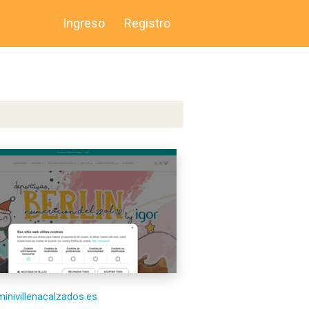
Ingreso
Registro
/minivillenacalzados.es