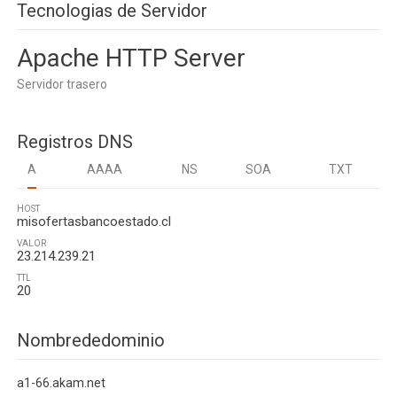
Tecnologias de Servidor
Apache HTTP Server
Servidor trasero
Registros DNS
A
AAAA
NS
SOA
TXT
HOST
misofertasbancoestado.cl
VALOR
23.214.239.21
TTL
20
Nombrededominio
a1-66.akam.net