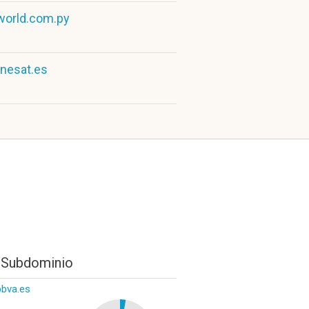
world.com.py
nesat.es
 Subdominio
bbva.es