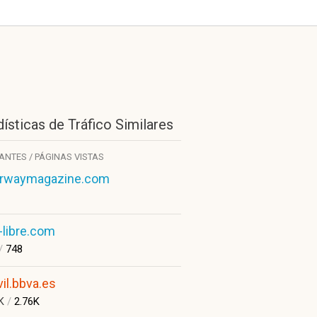
ísticas de Tráfico Similares
TANTES / PÁGINAS VISTAS
rwaymagazine.com
i-libre.com
/
748
il.bbva.es
0K
/
2.76K