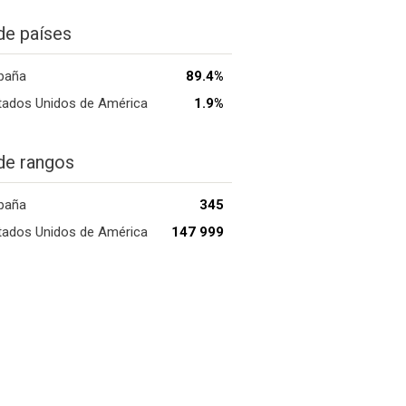
de países
paña
89.4%
tados Unidos de América
1.9%
de rangos
paña
345
tados Unidos de América
147 999