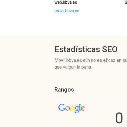
web.bbva.es
movil.bbva.es
Estadísticas SEO
Movil.bbva.es aún no es eficaz en s
que valgan la pena.
Rangos
0