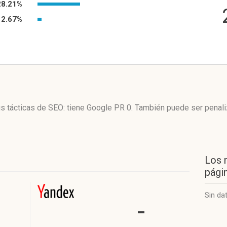
28.21%
2.67%
us tácticas de SEO: tiene Google PR 0. También puede ser penal
Los 
págin
Sin da
-