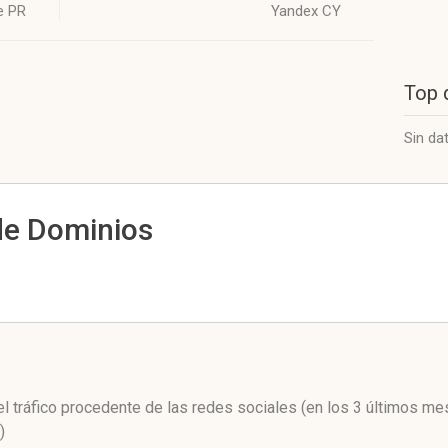
e PR
Yandex CY
Top 
Sin da
de Dominios
l
el tráfico procedente de las redes sociales
(en los 3 últimos me
)