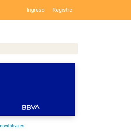
Ingreso
Registro
/movil.bbva.es