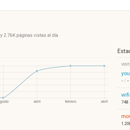
y
2.76K páginas vistas
al día
Estad
VISI
you
-
/
-
wif
748
mov
1.2