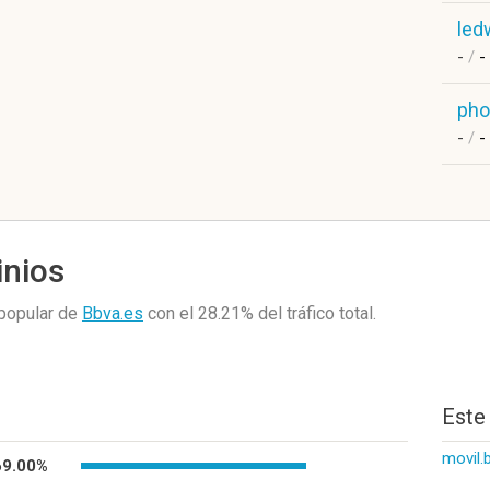
led
-
/
-
pho
-
/
-
inios
popular de
Bbva.es
con el 28.21%
del tráfico total.
Este
movil.
69.00%