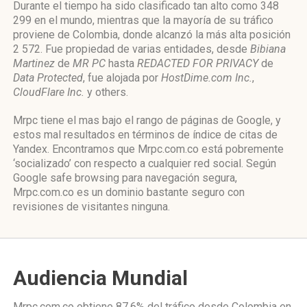
Durante el tiempo ha sido clasificado tan alto como 348
299 en el mundo, mientras que la mayoría de su tráfico
proviene de Colombia, donde alcanzó la más alta posición
2 572. Fue propiedad de varias entidades, desde
Bibiana
Martinez
de
MR PC
hasta
REDACTED FOR PRIVACY
de
Data Protected
, fue alojada por
HostDime.com Inc.
,
CloudFlare Inc.
y others.
Mrpc tiene el mas bajo el rango de páginas de Google, y
estos mal resultados en términos de índice de citas de
Yandex. Encontramos que Mrpc.com.co está pobremente
‘socializado’ con respecto a cualquier red social. Según
Google safe browsing para navegación segura,
Mrpc.com.co es un dominio bastante seguro con
revisiones de visitantes ninguna.
Audiencia Mundial
Mrpc.com.co obtiene 87.6% del tráfico desde
Colombia
en