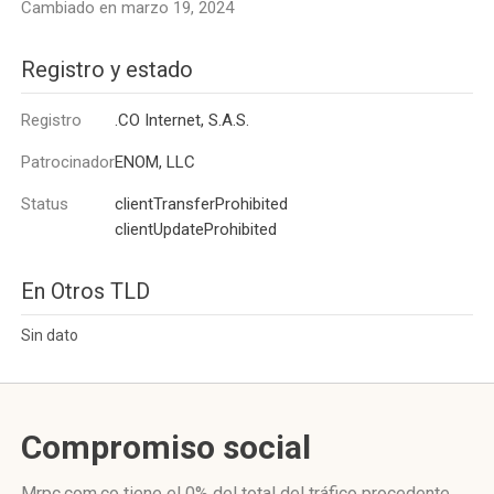
Cambiado en marzo 19, 2024
Registro y estado
Registro
.CO Internet, S.A.S.
Patrocinador
ENOM, LLC
Status
clientTransferProhibited
clientUpdateProhibited
En Otros TLD
Sin dato
Compromiso social
Mrpc.com.co
tiene el 0%
del total del tráfico procedente