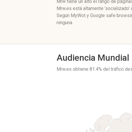
Mrw tiene un alto el rango de págin
Mrw.es está altamente ‘socializado’
Según MyWot y Google safe browsing
ninguna.
Audiencia Mundial
Mrw.es obtiene 81.4% del tráfico d