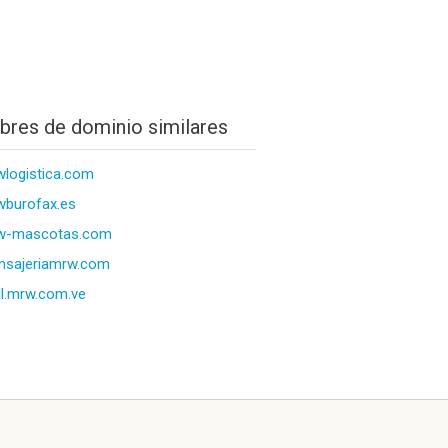
res de dominio similares
logistica.com
burofax.es
w-mascotas.com
nsajeriamrw.com
l.mrw.com.ve