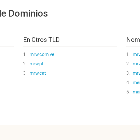
de Dominios
En Otros TLD
Nomb
1.
mrw.com.ve
1.
mrw
2.
mrw.pt
2.
mrw
3.
mrw.cat
3.
mr
4.
me
5.
mai
l