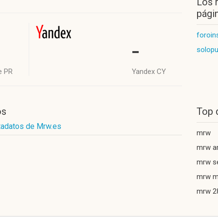
Los 
págin
foroin
-
solop
e PR
Yandex CY
os
Top 
tadatos de Mrw.es
mrw
mrw a
mrw s
mrw m
mrw 2