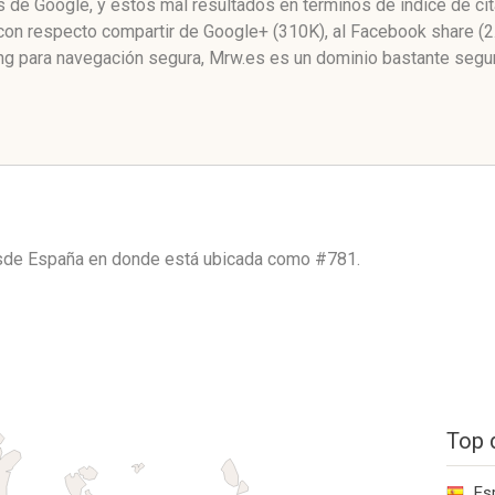
as de Google, y estos mal resultados en términos de índice de c
 con respecto compartir de Google+ (310K), al Facebook share (2
 para navegación segura, Mrw.es es un dominio bastante seguro
esde
España
en donde está ubicada como
#781.
Top 
Es