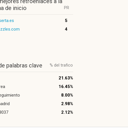
mejores retroenlaces a la
a de inicio
PR
serta.es
5
uzzles.com
4
de palabras clave
% del trafico
21.63%
rea
16.45%
eguimiento
8.00%
adrid
2.98%
8037
2.12%