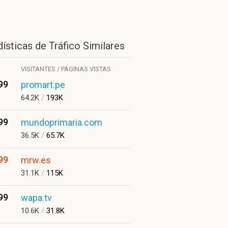
ísticas de Tráfico Similares
VISITANTES / PÁGINAS VISTAS
99
promart.pe
64.2K
/
193K
99
mundoprimaria.com
36.5K
/
65.7K
99
mrw.es
31.1K
/
115K
99
wapa.tv
10.6K
/
31.8K