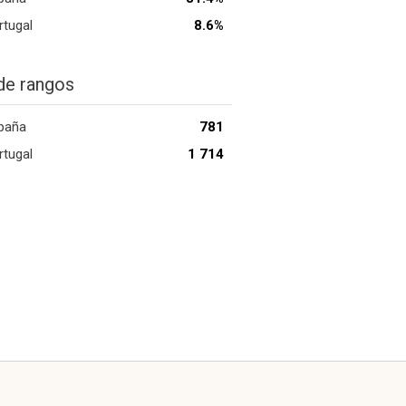
rtugal
8.6%
de rangos
paña
781
rtugal
1 714