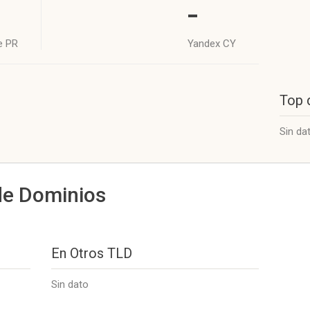
-
e PR
Yandex CY
Top 
Sin da
de Dominios
En Otros TLD
Sin dato