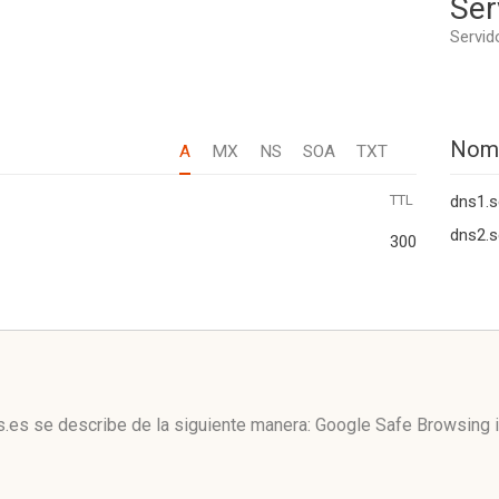
Ser
Servid
Nom
A
MX
NS
SOA
TXT
TTL
dns1.s
dns2.s
300
s.es se describe de la siguiente manera: Google Safe Browsing 