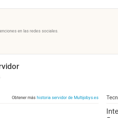
l
enciones en las redes sociales.
rvidor
s
.
Tecn
Obtener más
historia servidor de Multijobys.es
Int