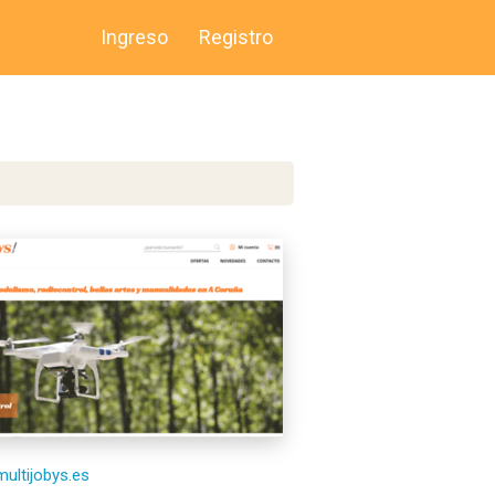
Ingreso
Registro
multijobys.es