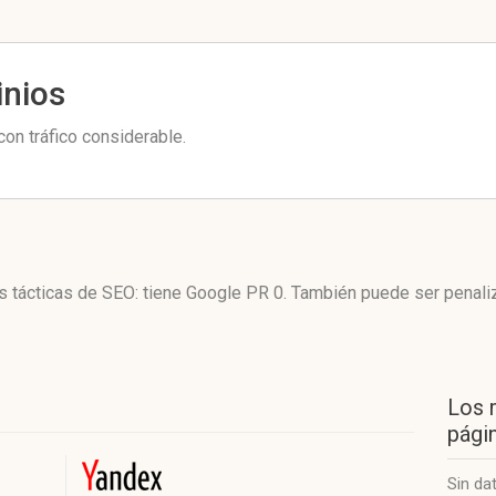
inios
on tráfico considerable.
us tácticas de SEO: tiene Google PR 0. También puede ser penali
Los 
págin
Sin da