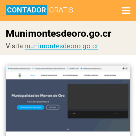
CONTADOR
GRATIS
Munimontesdeoro.go.cr
Visita
munimontesdeoro.go.cr