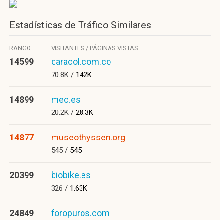
Estadísticas de Tráfico Similares
RANGO
VISITANTES / PÁGINAS VISTAS
14599
caracol.com.co
70.8K /
142K
14899
mec.es
20.2K /
28.3K
14877
museothyssen.org
545 /
545
20399
biobike.es
326 /
1.63K
24849
foropuros.com