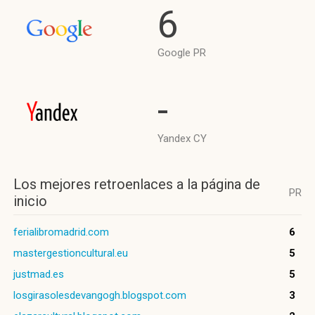
6
Google PR
-
Yandex CY
Los mejores retroenlaces a la página de
PR
inicio
ferialibromadrid.com
6
mastergestioncultural.eu
5
justmad.es
5
losgirasolesdevangogh.blogspot.com
3