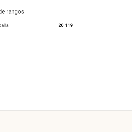
de rangos
paña
20 119