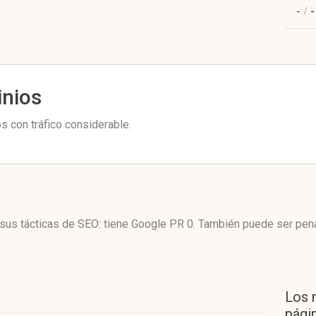
-
/
-
inios
 con tráfico considerable.
us tácticas de SEO: tiene Google PR 0. También puede ser pena
Los 
págin