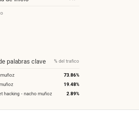
to
de palabras clave
% del trafico
 muñoz
73.86%
muñoz
19.48%
t hacking - nacho muñoz
2.89%