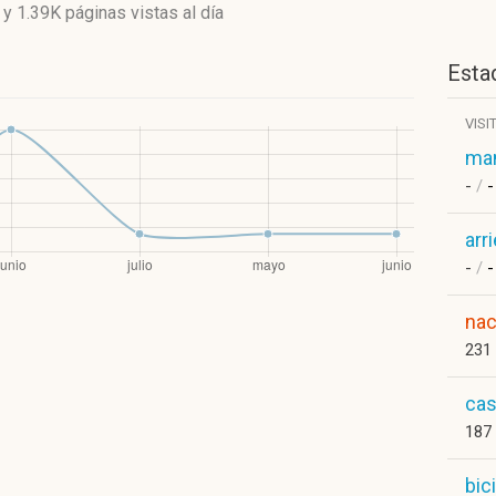
y
1.39K páginas vistas
al día
Estad
VISI
man
-
/
-
arr
-
/
-
na
231
cas
187
bic