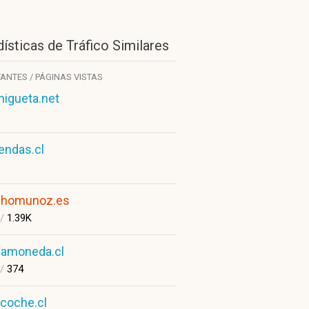
ísticas de Tráfico Similares
TANTES / PÁGINAS VISTAS
igueta.net
iendas.cl
chomunoz.es
/
1.39K
amoneda.cl
/
374
icoche.cl