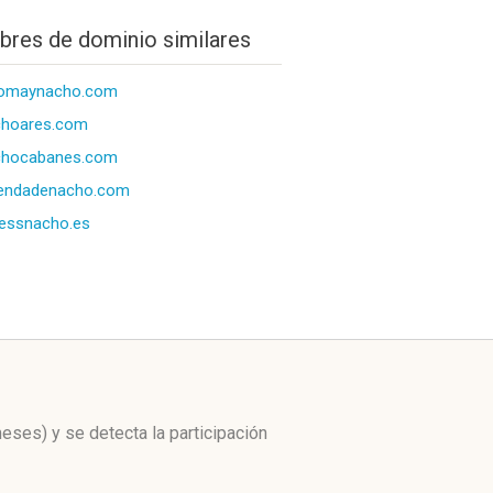
res de dominio similares
lomaynacho.com
choares.com
chocabanes.com
iendadenacho.com
nessnacho.es
meses)
y se detecta la participación