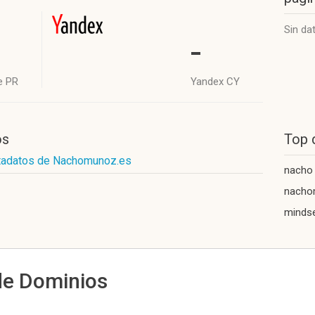
Sin da
-
e PR
Yandex CY
os
Top 
etadatos de Nachomunoz.es
nacho
nacho
mindse
de Dominios