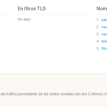
En Otros TLD
Nomb
Sin dato
1.
pa
2.
na
3.
na
4.
lat
5.
fit
l
l del tráfico procedente de las redes sociales
(en los 3 últimos 