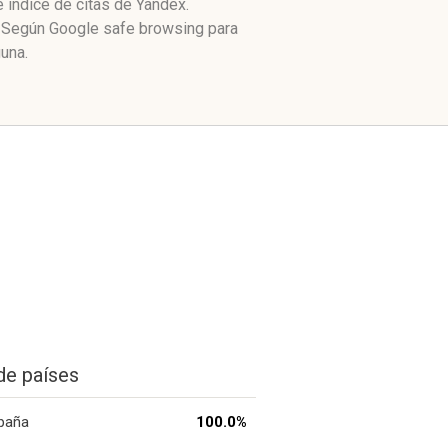
 índice de citas de Yandex.
. Según Google safe browsing para
una.
de países
paña
100.0%