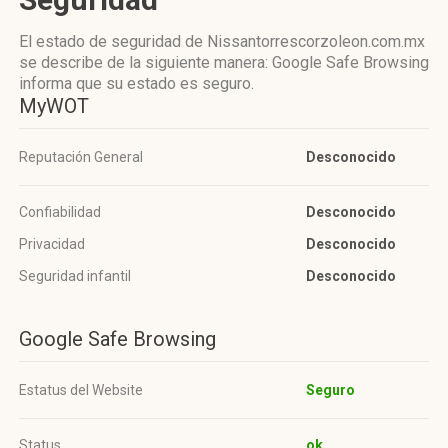
El estado de seguridad de Nissantorrescorzoleon.com.mx
se describe de la siguiente manera: Google Safe Browsing
informa que su estado es seguro.
MyWOT
Reputación General
Desconocido
Confiabilidad
Desconocido
Privacidad
Desconocido
Seguridad infantil
Desconocido
Google Safe Browsing
Estatus del Website
Seguro
Status
ok