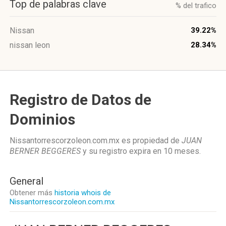
Top de palabras clave
% del trafico
Nissan
39.22%
nissan leon
28.34%
Registro de Datos de
Dominios
Nissantorrescorzoleon.com.mx es propiedad de
JUAN
BERNER BEGGERES
y su registro expira en
10 meses
.
General
Obtener más
historia whois de
Nissantorrescorzoleon.com.mx