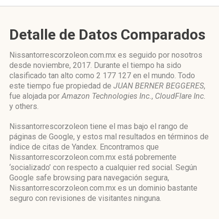
Detalle de Datos Comparados
Nissantorrescorzoleon.com.mx es seguido por nosotros
desde noviembre, 2017. Durante el tiempo ha sido
clasificado tan alto como 2 177 127 en el mundo. Todo
este tiempo fue propiedad de
JUAN BERNER BEGGERES
,
fue alojada por
Amazon Technologies Inc.
,
CloudFlare Inc.
y others.
Nissantorrescorzoleon tiene el mas bajo el rango de
páginas de Google, y estos mal resultados en términos de
índice de citas de Yandex. Encontramos que
Nissantorrescorzoleon.com.mx está pobremente
‘socializado’ con respecto a cualquier red social. Según
Google safe browsing para navegación segura,
Nissantorrescorzoleon.com.mx es un dominio bastante
seguro con revisiones de visitantes ninguna.