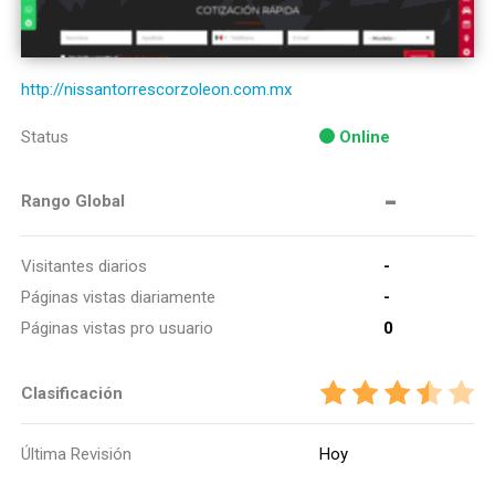
http://nissantorrescorzoleon.com.mx
Status
Online
-
Rango Global
Visitantes diarios
-
Páginas vistas diariamente
-
Páginas vistas pro usuario
0
Clasificación
Última Revisión
Hoy