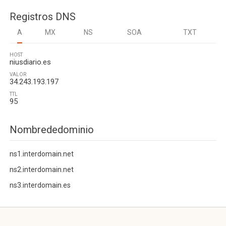
Registros DNS
A
MX
NS
SOA
TXT
HOST
niusdiario.es
VALOR
34.243.193.197
TTL
95
Nombrededominio
ns1.interdomain.net
ns2.interdomain.net
ns3.interdomain.es