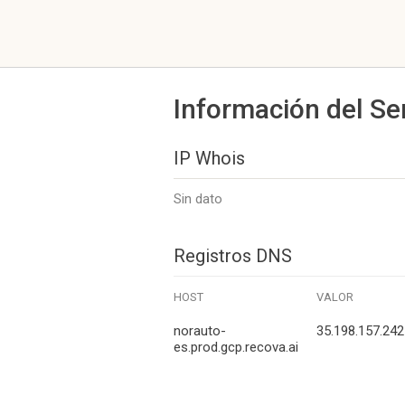
Información del Se
IP Whois
Sin dato
Registros DNS
HOST
VALOR
norauto-
35.198.157.242
es.prod.gcp.recova.ai