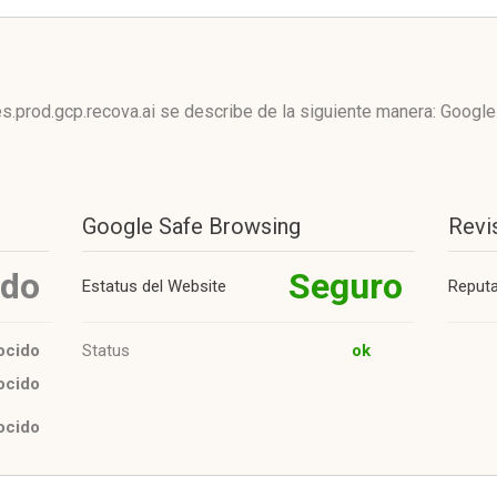
s.prod.gcp.recova.ai se describe de la siguiente manera: Googl
Google Safe Browsing
Revi
ido
Seguro
Estatus del Website
Reput
ocido
Status
ok
ocido
ocido