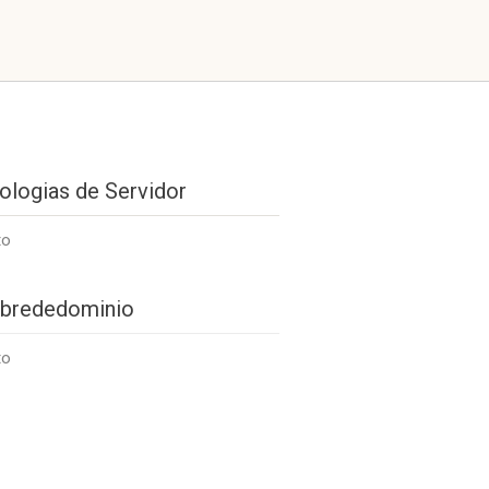
ologias de Servidor
to
brededominio
to