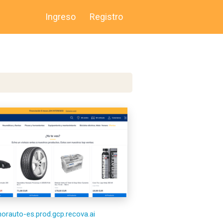
Ingreso
Registro
/norauto-es.prod.gcp.recova.ai