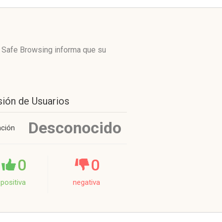
e Safe Browsing informa que su
sión de Usuarios
Desconocido
ación
0
0
positiva
negativa