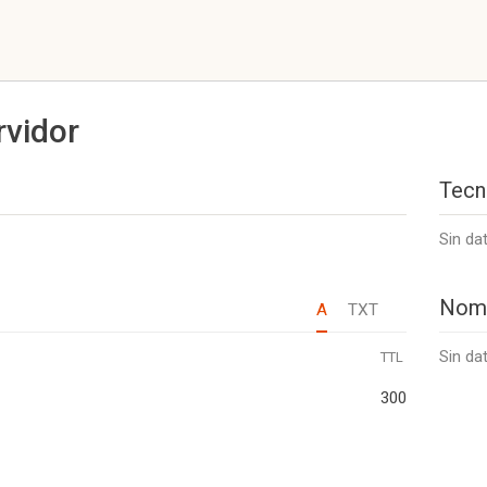
rvidor
Tecn
Sin da
Nom
A
TXT
Sin da
TTL
300