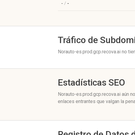
-
/
-
Tráfico de Subdom
Norauto-es.prod.gcp.recova.ai no tie
Estadísticas SEO
Norauto-es.prod.gcp.recova.ai aún n
enlaces entrantes que valgan la pena
Registro de Datos 