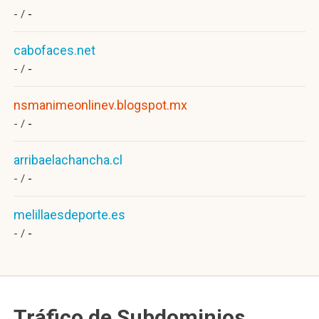
- /
-
cabofaces.net
- /
-
nsmanimeonlinev.blogspot.mx
- /
-
arribaelachancha.cl
- /
-
melillaesdeporte.es
- /
-
Tráfico de Subdominios