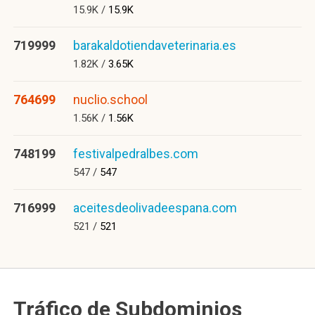
15.9K /
15.9K
719999
barakaldotiendaveterinaria.es
1.82K /
3.65K
764699
nuclio.school
1.56K /
1.56K
748199
festivalpedralbes.com
547 /
547
716999
aceitesdeolivadeespana.com
521 /
521
Tráfico de Subdominios