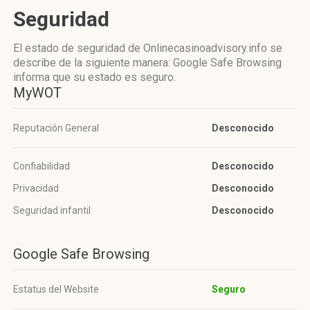
Seguridad
El estado de seguridad de Onlinecasinoadvisory.info se
describe de la siguiente manera: Google Safe Browsing
informa que su estado es seguro.
MyWOT
Reputación General
Desconocido
Confiabilidad
Desconocido
Privacidad
Desconocido
Seguridad infantil
Desconocido
Google Safe Browsing
Estatus del Website
Seguro