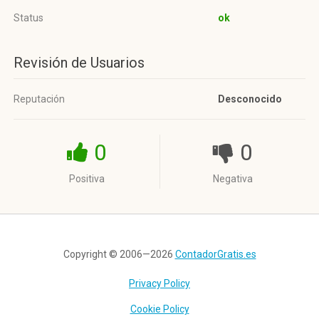
Status
ok
Revisión de Usuarios
Reputación
Desconocido
0
0
Positiva
Negativa
Copyright © 2006—2026
ContadorGratis.es
Privacy Policy
Cookie Policy