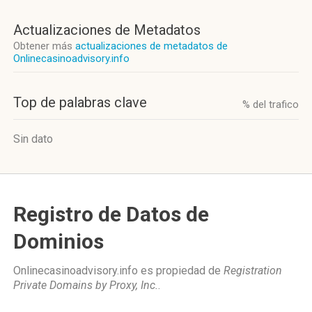
Actualizaciones de Metadatos
Obtener más
actualizaciones de metadatos de
Onlinecasinoadvisory.info
Top de palabras clave
% del trafico
Sin dato
Registro de Datos de
Dominios
Onlinecasinoadvisory.info es propiedad de
Registration
Private Domains by Proxy, Inc.
.