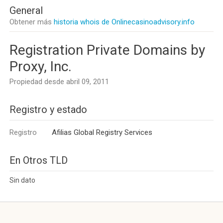
General
Obtener más
historia whois de Onlinecasinoadvisory.info
Registration Private Domains by
Proxy, Inc.
Propiedad desde abril 09, 2011
Registro y estado
Registro
Afilias Global Registry Services
En Otros TLD
Sin dato