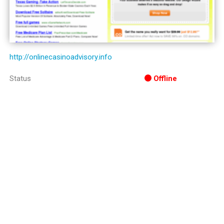
http://onlinecasinoadvisory.info
Status
Offline