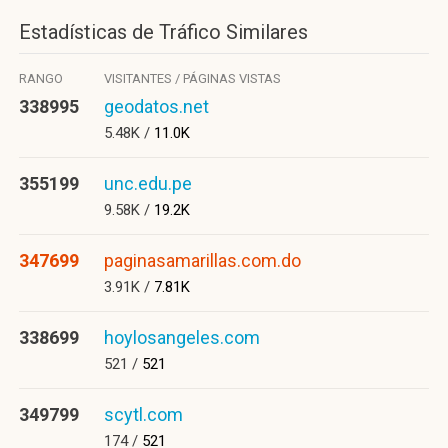
Estadísticas de Tráfico Similares
RANGO
VISITANTES / PÁGINAS VISTAS
338995
geodatos.net
5.48K /
11.0K
355199
unc.edu.pe
9.58K /
19.2K
347699
paginasamarillas.com.do
3.91K /
7.81K
338699
hoylosangeles.com
521 /
521
349799
scytl.com
174 /
521