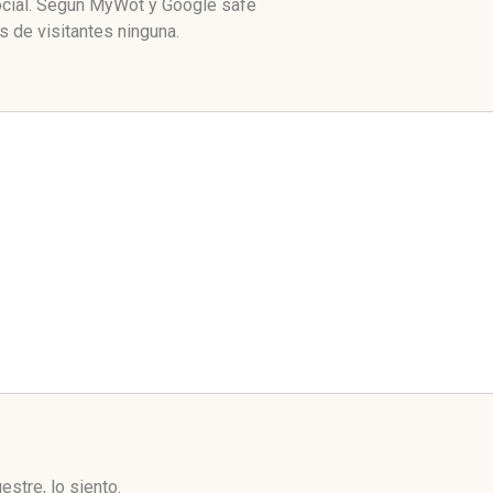
ocial. Según MyWot y Google safe
 de visitantes ninguna.
stre, lo siento.