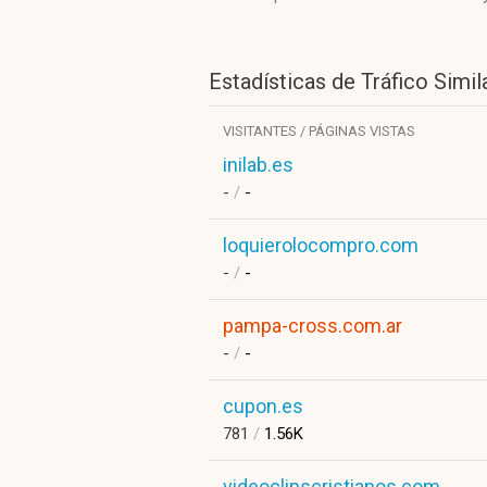
Estadísticas de Tráfico Simil
VISITANTES / PÁGINAS VISTAS
inilab.es
-
/
-
loquierolocompro.com
-
/
-
pampa-cross.com.ar
-
/
-
cupon.es
781
/
1.56K
videoclipscristianos.com