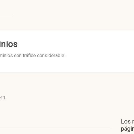
inios
nios con tráfico considerable.
R 1
.
Los 
págin