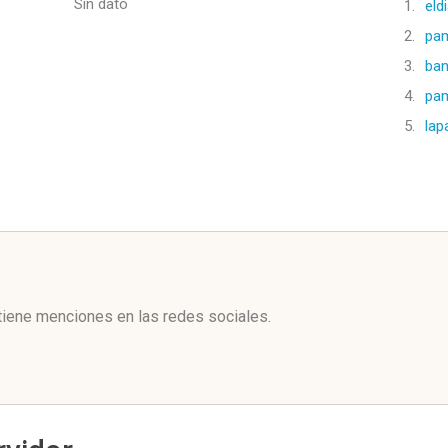
Sin dato
1.
eld
2.
pa
3.
ba
4.
pa
5.
lap
l
iene menciones en las redes sociales.