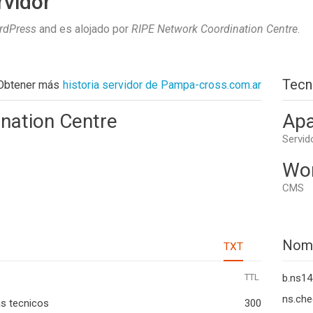
rvidor
rdPress
and es alojado por
RIPE Network Coordination Centre
.
Tecn
Obtener más
historia servidor de Pampa-cross.com.ar
nation Centre
Apa
Servid
Wo
CMS
Nom
TXT
TTL
b.ns14
ns.che
s tecnicos
300