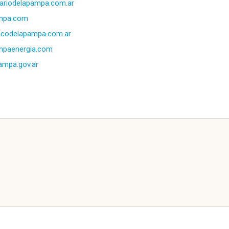
iariodelapampa.com.ar
mpa.com
ncodelapampa.com.ar
mpaenergia.com
ampa.gov.ar