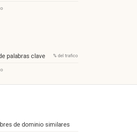
to
de palabras clave
% del trafico
to
res de dominio similares