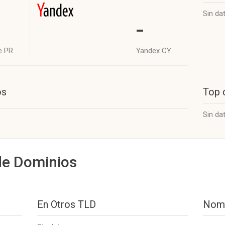
Sin da
-
e PR
Yandex CY
os
Top 
Sin da
de Dominios
En Otros TLD
Nomb