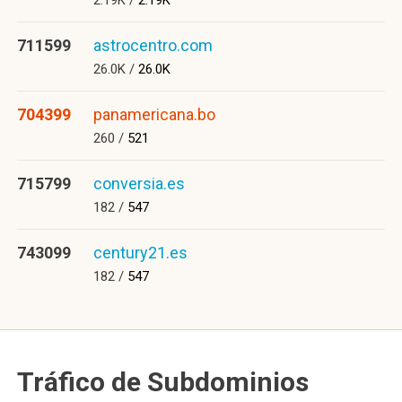
2.19K /
2.19K
711599
astrocentro.com
26.0K /
26.0K
704399
panamericana.bo
260 /
521
715799
conversia.es
182 /
547
743099
century21.es
182 /
547
Tráfico de Subdominios