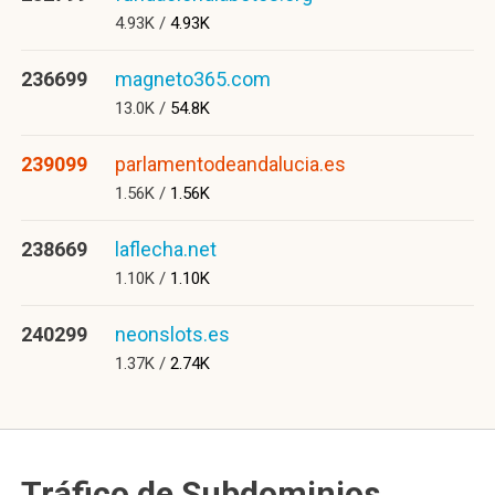
4.93K /
4.93K
236699
magneto365.com
13.0K /
54.8K
239099
parlamentodeandalucia.es
1.56K /
1.56K
238669
laflecha.net
1.10K /
1.10K
240299
neonslots.es
1.37K /
2.74K
Tráfico de Subdominios