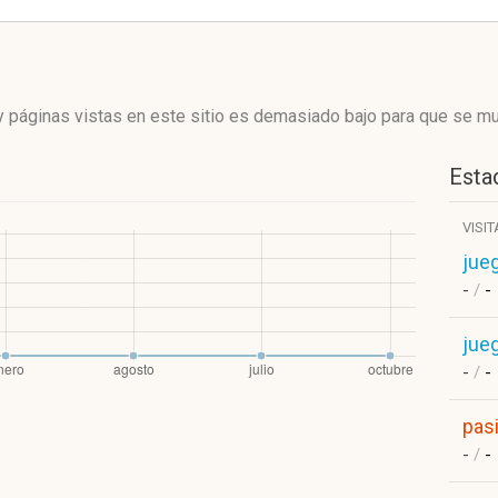
 páginas vistas en este sitio es demasiado bajo para que se mue
Estad
VISI
jue
-
/
-
jue
-
/
-
pas
-
/
-