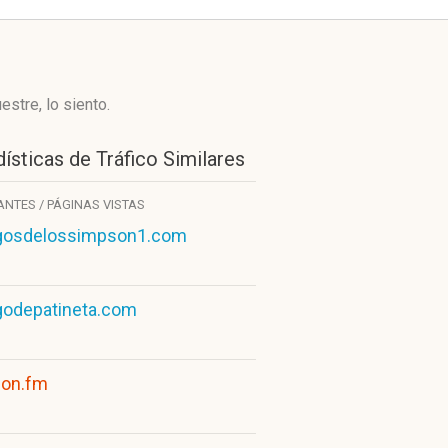
stre, lo siento.
ísticas de Tráfico Similares
TANTES / PÁGINAS VISTAS
gosdelossimpson1.com
godepatineta.com
ion.fm