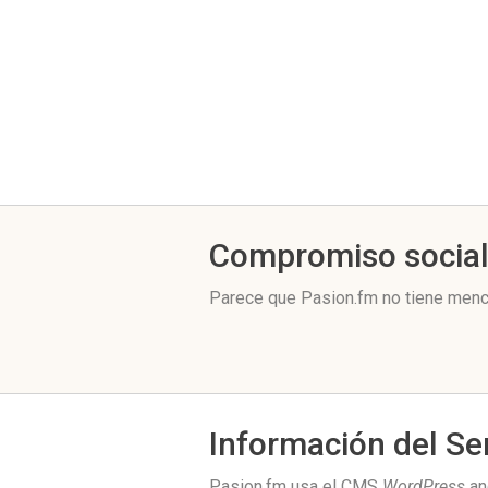
Compromiso socia
Parece que Pasion.fm no tiene menc
Información del Se
Pasion.fm usa el CMS
WordPress
an