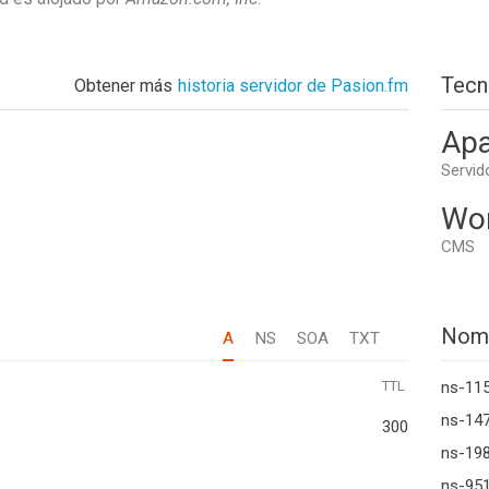
Tecn
Obtener más
historia servidor de Pasion.fm
Apa
Servid
Wo
CMS
Nom
A
NS
SOA
TXT
TTL
ns-11
ns-14
300
ns-198
ns-951