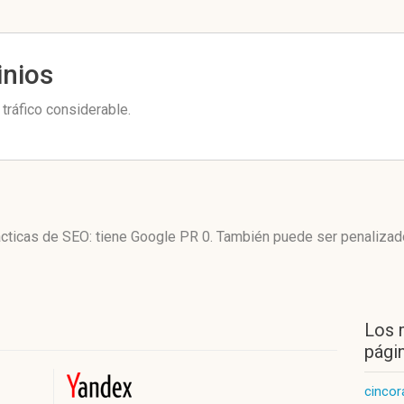
inios
tráfico considerable.
ácticas de SEO: tiene Google PR 0. También puede ser penalizad
Los 
págin
cinco