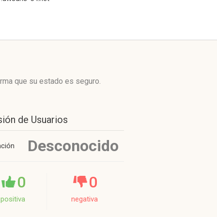
orma que su estado es seguro.
sión de Usuarios
Desconocido
ación
0
0
positiva
negativa