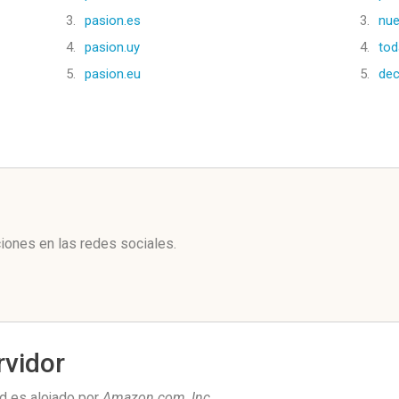
3.
pasion.es
3.
nu
4.
pasion.uy
4.
tod
5.
pasion.eu
5.
de
l
iones en las redes sociales.
rvidor
d es alojado por
Amazon.com, Inc
.