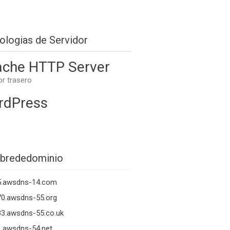
ologias de Servidor
che HTTP Server
or trasero
rdPress
brededominio
5.awsdns-14.com
70.awsdns-55.org
3.awsdns-55.co.uk
.awsdns-54.net