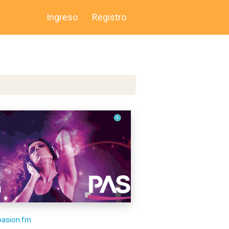
Ingreso
Registro
/pasion.fm