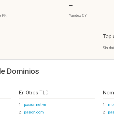
-
e PR
Yandex CY
Top 
Sin da
de Dominios
En Otros TLD
Nomb
1.
pasion.net.ve
1.
mo
2.
pasion.com
2.
pas