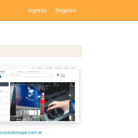
Ingreso
Registro
/pcsolutionspa.com.ar