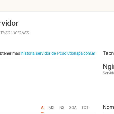
rvidor
r
THSOLUCIONES
.
Tecn
btener más
historia servidor de Pcsolutionspa.com.ar
Ngi
Servid
Nom
A
MX
NS
SOA
TXT