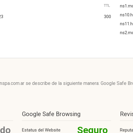
TTL
ns1.m
ns10.h
23
300
ns11.h
ns2.m
nspa.com.ar se describe de la siguiente manera: Google Safe B
Google Safe Browsing
Revi
ido
Seguro
Estatus del Website
Reput