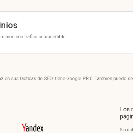
inios
minios con tráfico considerable.
az en sus tácticas de SEO: tiene Google PR 0. También puede se
Los 
págin
Sin da