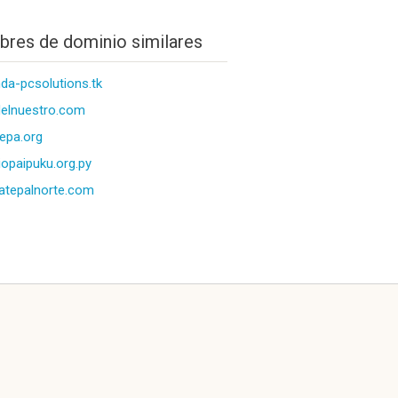
res de dominio similares
nda-pcsolutions.tk
elnuestro.com
epa.org
iopaipuku.org.py
atepalnorte.com