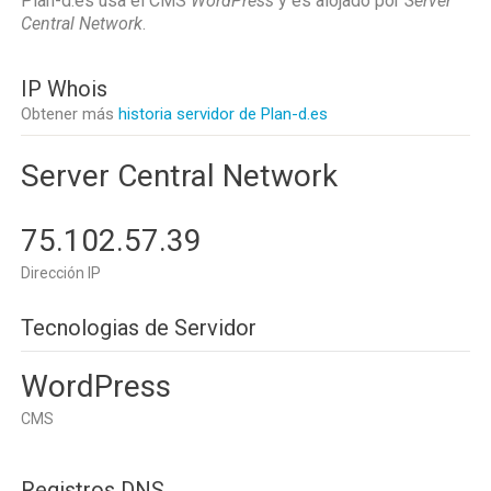
Plan-d.es usa el CMS
WordPress
y es alojado por
Server
Central Network
.
IP Whois
Obtener más
historia servidor de Plan-d.es
Server Central Network
75.102.57.39
Dirección IP
Tecnologias de Servidor
WordPress
CMS
Registros DNS