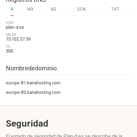
A
MX
NS
SOA
TXT
HOST
plan-d.es
VALOR
75.102.57.39
TTL
300
Nombrededominio
europe-81.banahosting.com
europe-82.banahosting.com
Seguridad
El estado de seguridad de Plan-d.es se describe de la