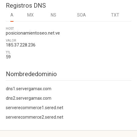
Registros DNS
A
MX
NS
SOA
TXT
HOST
posicionamientoseo.net.ve
VALOR
185.37.228.236
TTL
59
Nombrededominio
dns1.servergamax.com
dns2.servergamax.com
serverecommerce1.sered.net
serverecommerce2.sered.net