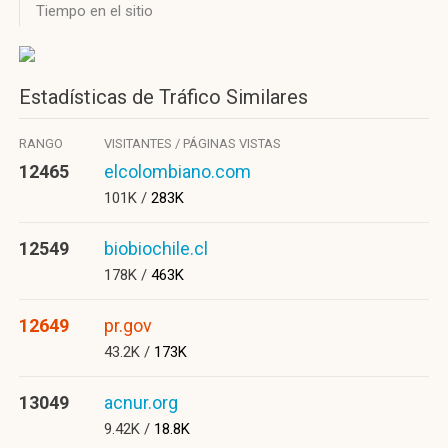
Tiempo en el sitio
Estadísticas de Tráfico Similares
RANGO
VISITANTES / PÁGINAS VISTAS
12465
elcolombiano.com
101K /
283K
12549
biobiochile.cl
178K /
463K
12649
pr.gov
43.2K /
173K
13049
acnur.org
9.42K /
18.8K