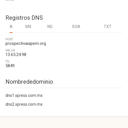
Registros DNS
A
MX
NS
SOA
TXT
HOST
prospectivaiapem.org
VALOR
13.65.24.98
TTL
5849
Nombrededominio
dns1.xpress.com.mx
dns2.xpress.com.mx