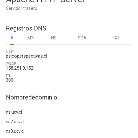
Servidor trasero
Registros DNS
A
MX
NS
SOA
TXT
HOST
psicoperspectivas.cl
VALOR
158.251.8.152
TTL
300
Nombrededominio
ns.ucv.cl
ns2.ucv.cl
ns3.ucv.cl