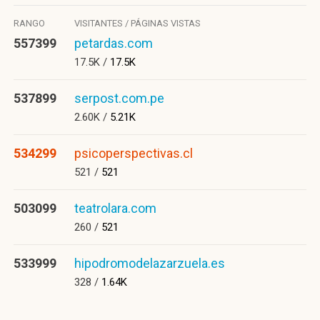
RANGO
VISITANTES / PÁGINAS VISTAS
557399
petardas.com
17.5K /
17.5K
537899
serpost.com.pe
2.60K /
5.21K
534299
psicoperspectivas.cl
521 /
521
503099
teatrolara.com
260 /
521
533999
hipodromodelazarzuela.es
328 /
1.64K