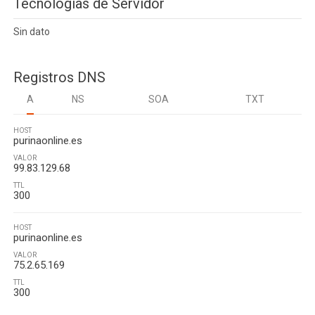
Tecnologias de Servidor
Sin dato
Registros DNS
A
NS
SOA
TXT
HOST
purinaonline.es
VALOR
99.83.129.68
TTL
300
HOST
purinaonline.es
VALOR
75.2.65.169
TTL
300