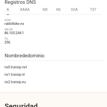
Registros DNS
A
AAAA
MX
NS
SOA
TXT
HOST
rabbitbike.es
VALOR
86.105.244.1
TTL
296
Nombrededominio
ns0.transip.net
ns1.transip.nl
ns2.transip.eu
Seguridad