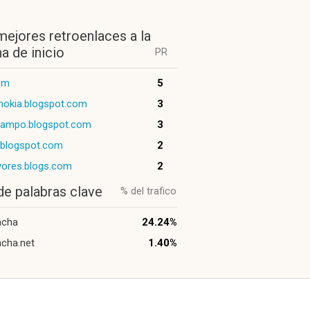
mejores retroenlaces a la
a de inicio
PR
com
5
nokia.blogspot.com
3
sampo.blogspot.com
3
.blogspot.com
2
yores.blogs.com
2
de palabras clave
% del trafico
acha
24.24%
cha.net
1.40%