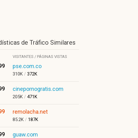
ísticas de Tráfico Similares
VISITANTES / PÁGINAS VISTAS
99
pse.com.co
310K
/
372K
99
cinepornogratis.com
205K
/
471K
99
remolacha.net
85.2K
/
187K
99
guaw.com