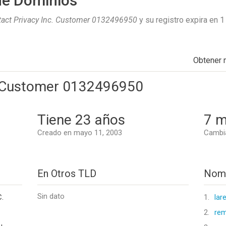
de Dominios
act Privacy Inc. Customer 0132496950
y su registro expira en
1
Obtener
c. Customer 0132496950
Tiene 23 años
7 m
Creado en mayo 11, 2003
Cambia
En Otros TLD
Nomb
Sin dato
.
1.
lar
2.
rem