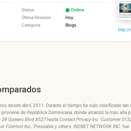
Status
Online
Última Revisión
Hoy
Categoria
Blogs
http:/
Comparados
os desde abril, 2011. Durante el tiempo ha sido clasificado tan
o proviene de República Dominicana, donde alcanzó la más alta p
 - 28 Queens Blvd #527
hasta
Contact Privacy Inc. Customer 01
por
FireHost Inc.
,
Pressable
y others.
IN2NET NETWORK INC.
fue 