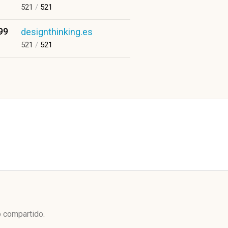
521
/
521
99
designthinking.es
521
/
521
o compartido.