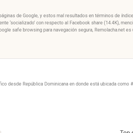
 páginas de Google, y estos mal resultados en términos de índic
e ‘socializado’ con respecto al Facebook share (14.4K), menci
ogle safe browsing para navegación segura, Remolacha.net es 
áfico desde
República Dominicana
en donde está ubicada como
#
Top 