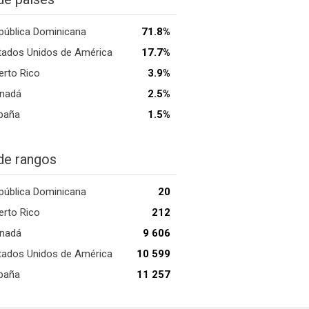
pública Dominicana
71.8%
tados Unidos de América
17.7%
erto Rico
3.9%
nadá
2.5%
paña
1.5%
de rangos
pública Dominicana
20
erto Rico
212
nadá
9 606
tados Unidos de América
10 599
paña
11 257