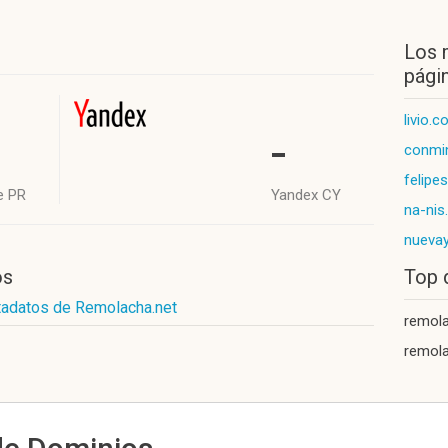
Los 
págin
livio.
-
conmi
felipe
e PR
Yandex CY
na-nis
nueva
os
Top 
tadatos de Remolacha.net
remol
remola