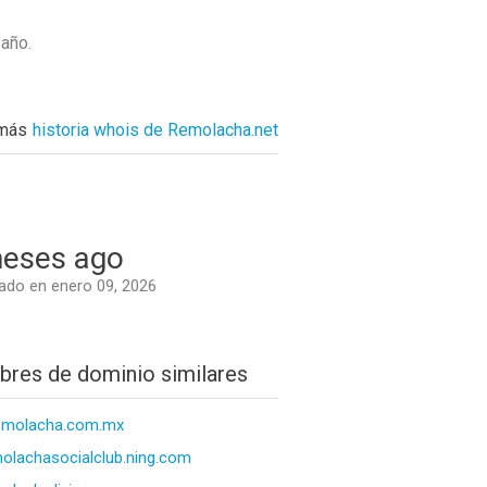
 año
.
 más
historia whois de Remolacha.net
eses ago
do en enero 09, 2026
res de dominio similares
emolacha.com.mx
olachasocialclub.ning.com