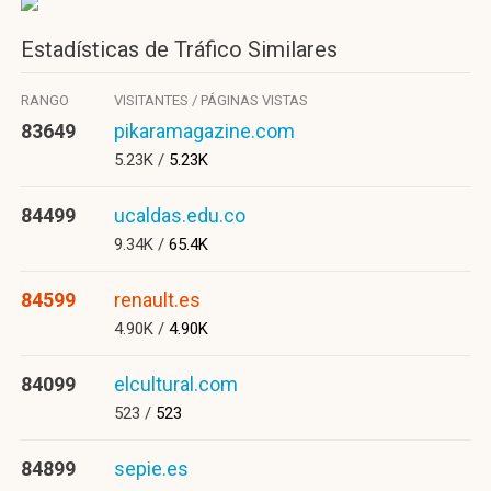
Estadísticas de Tráfico Similares
RANGO
VISITANTES / PÁGINAS VISTAS
83649
pikaramagazine.com
5.23K /
5.23K
84499
ucaldas.edu.co
9.34K /
65.4K
84599
renault.es
4.90K /
4.90K
84099
elcultural.com
523 /
523
84899
sepie.es