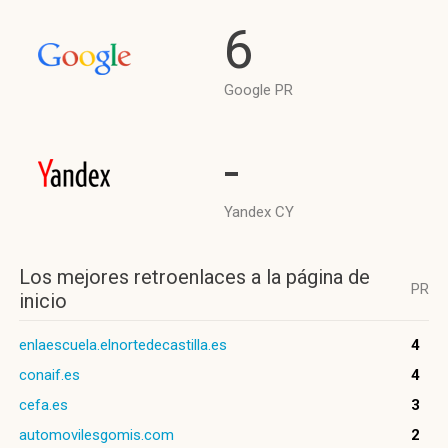
6
Google PR
-
Yandex CY
Los mejores retroenlaces a la página de
PR
inicio
enlaescuela.elnortedecastilla.es
4
conaif.es
4
cefa.es
3
automovilesgomis.com
2