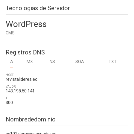
Tecnologias de Servidor
WordPress
CMS
Registros DNS
A
MX
NS
SOA
TXT
HOST
revistalideres.ec
VALOR
143.198.50.141
TTL
300
Nombrededominio
ns101.dominiosecuador.ec