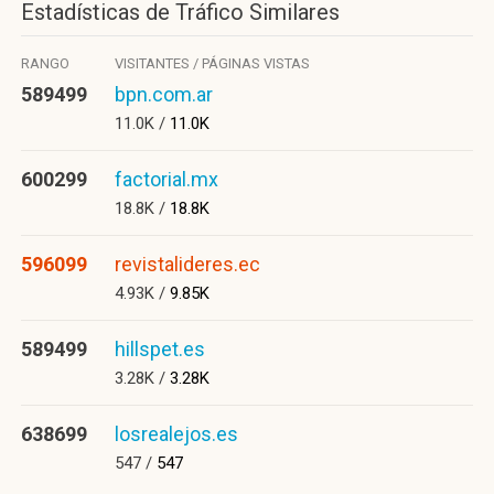
Estadísticas de Tráfico Similares
RANGO
VISITANTES / PÁGINAS VISTAS
589499
bpn.com.ar
11.0K /
11.0K
600299
factorial.mx
18.8K /
18.8K
596099
revistalideres.ec
4.93K /
9.85K
589499
hillspet.es
3.28K /
3.28K
638699
losrealejos.es
547 /
547