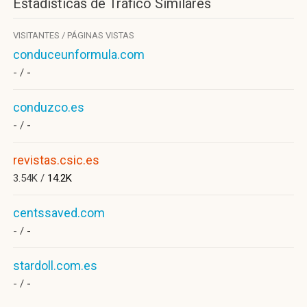
Estadísticas de Tráfico Similares
VISITANTES / PÁGINAS VISTAS
conduceunformula.com
- /
-
conduzco.es
- /
-
revistas.csic.es
3.54K /
14.2K
centssaved.com
- /
-
stardoll.com.es
- /
-