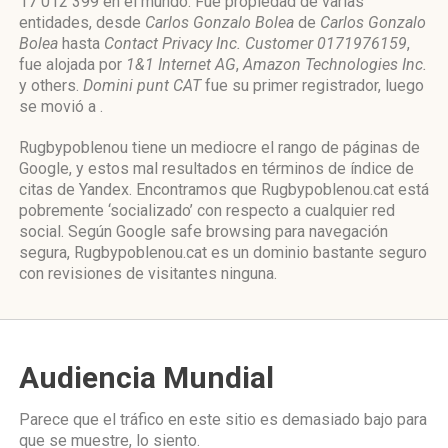
17 012 399 en el mundo. Fue propiedad de varias
entidades, desde
Carlos Gonzalo Bolea
de
Carlos Gonzalo
Bolea
hasta
Contact Privacy Inc. Customer 0171976159
,
fue alojada por
1&1 Internet AG
,
Amazon Technologies Inc.
y others.
Domini punt CAT
fue su primer registrador, luego
se movió a .
Rugbypoblenou tiene un mediocre el rango de páginas de
Google, y estos mal resultados en términos de índice de
citas de Yandex. Encontramos que Rugbypoblenou.cat está
pobremente ‘socializado’ con respecto a cualquier red
social. Según Google safe browsing para navegación
segura, Rugbypoblenou.cat es un dominio bastante seguro
con revisiones de visitantes ninguna.
Audiencia Mundial
Parece que el tráfico en este sitio es demasiado bajo para
que se muestre, lo siento.