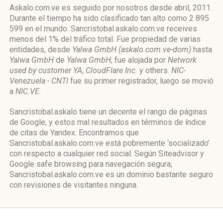
Askalo.com.ve es seguido por nosotros desde abril, 2011.
Durante el tiempo ha sido clasificado tan alto como 2 895
599 en el mundo. Sancristobal.askalo.com.ve receives
menos del 1% del tráfico total. Fue propiedad de varias
entidades, desde
Yalwa GmbH (askalo.com.ve-dom)
hasta
Yalwa GmbH
de
Yalwa GmbH
, fue alojada por
Network
used by customer YA
,
CloudFlare Inc.
y others.
NIC-
Venezuela - CNTI
fue su primer registrador, luego se movió
a
NIC.VE
.
Sancristobal.askalo tiene un decente el rango de páginas
de Google, y estos mal resultados en términos de índice
de citas de Yandex. Encontramos que
Sancristobal.askalo.com.ve está pobremente ‘socializado’
con respecto a cualquier red social. Según Siteadvisor y
Google safe browsing para navegación segura,
Sancristobal.askalo.com.ve es un dominio bastante seguro
con revisiones de visitantes ninguna.