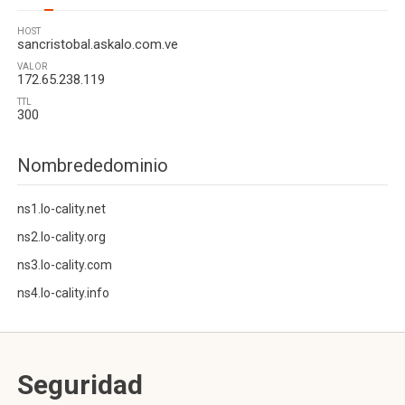
HOST
sancristobal.askalo.com.ve
VALOR
172.65.238.119
TTL
300
Nombrededominio
ns1.lo-cality.net
ns2.lo-cality.org
ns3.lo-cality.com
ns4.lo-cality.info
Seguridad