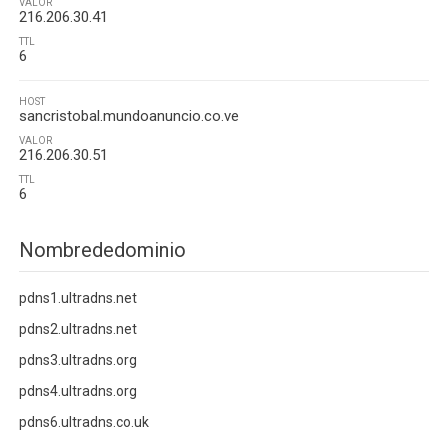
VALOR
216.206.30.41
TTL
6
HOST
sancristobal.mundoanuncio.co.ve
VALOR
216.206.30.51
TTL
6
Nombrededominio
pdns1.ultradns.net
pdns2.ultradns.net
pdns3.ultradns.org
pdns4.ultradns.org
pdns6.ultradns.co.uk