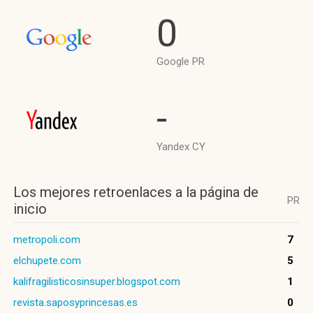
0
Google PR
-
Yandex CY
Los mejores retroenlaces a la página de
PR
inicio
metropoli.com
7
elchupete.com
5
kalifragilisticosinsuper.blogspot.com
1
revista.saposyprincesas.es
0