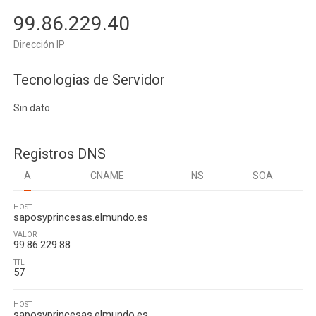
99.86.229.40
Dirección IP
Tecnologias de Servidor
Sin dato
Registros DNS
A
CNAME
NS
SOA
HOST
saposyprincesas.elmundo.es
VALOR
99.86.229.88
TTL
57
HOST
saposyprincesas.elmundo.es