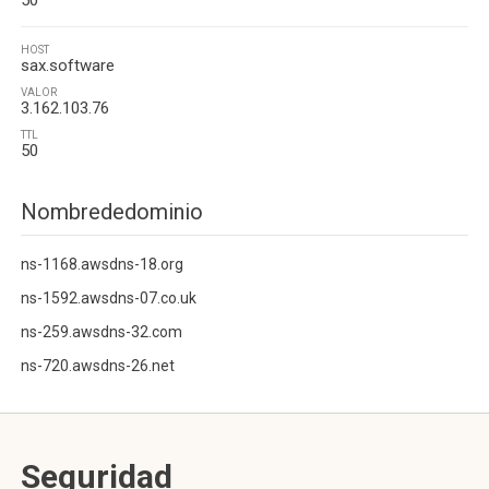
50
HOST
sax.software
VALOR
3.162.103.76
TTL
50
Nombrededominio
ns-1168.awsdns-18.org
ns-1592.awsdns-07.co.uk
ns-259.awsdns-32.com
ns-720.awsdns-26.net
Seguridad