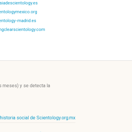
esiadescientology.es
entologymexico.org
entology-madrid.es
ngclearscientology.com
os meses)
y se detecta la
historia social de Scientology.org.mx