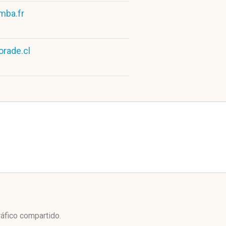
mba.fr
orade.cl
ráfico compartido.