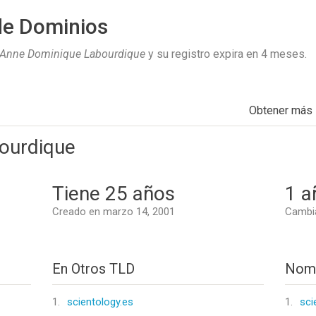
de Dominios
Anne Dominique Labourdique
y su registro expira en
4 meses
.
Obtener más
ourdique
Tiene 25 años
1 a
Creado en marzo 14, 2001
Cambi
En Otros TLD
Nomb
1.
scientology.es
1.
sci