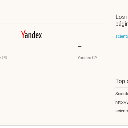
Los 
págin
scient
-
e PR
Yandex CY
Top 
Scient
http:/
scient