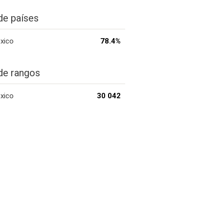
de países
xico
78.4%
de rangos
xico
30 042