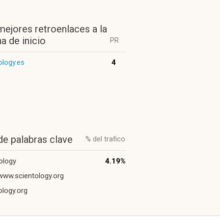
mejores retroenlaces a la
a de inicio
PR
ology.es
4
de palabras clave
% del trafico
ology
4.19%
/www.scientology.org
ology.org