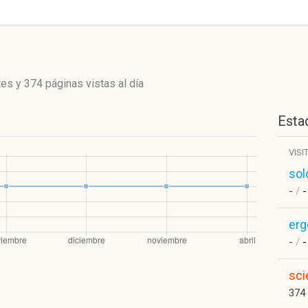
tes
y
374 páginas vistas
al día
Estad
VISI
sol
-
/
-
er
-
/
-
sci
374