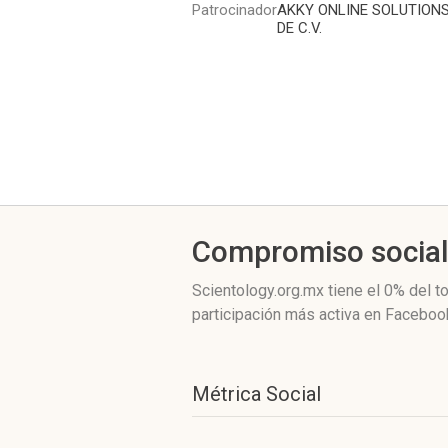
Patrocinador
AKKY ONLINE SOLUTIONS,
DE C.V.
Compromiso socia
Scientology.org.mx
tiene el 0%
del to
participación más activa
en Facebook
Métrica Social