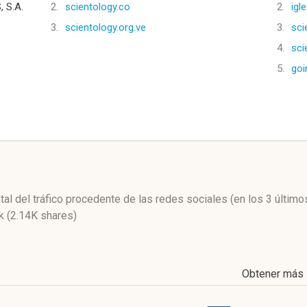
 S.A.
2.
scientology.co
2.
igl
3.
scientology.org.ve
3.
sci
4.
sci
5.
goi
l
tal del tráfico procedente de las redes sociales
(en los 3 últim
 (2.14K shares)
Obtener más