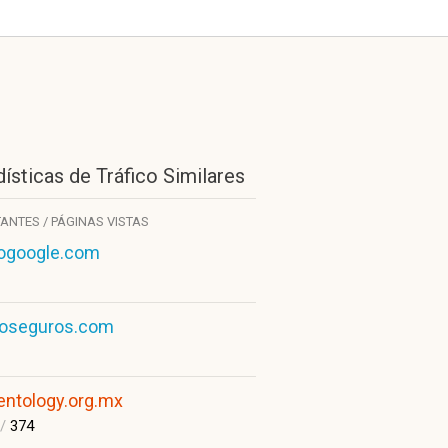
ísticas de Tráfico Similares
TANTES / PÁGINAS VISTAS
ogoogle.com
goseguros.com
entology.org.mx
/
374