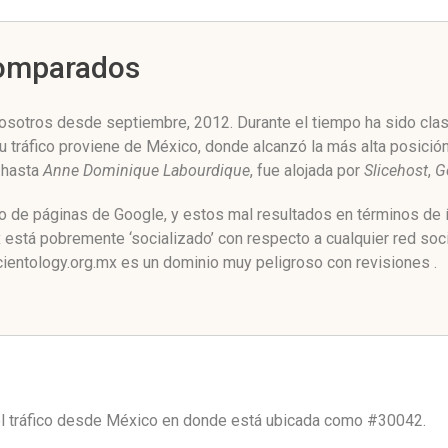
Comparados
osotros desde septiembre, 2012. Durante el tiempo ha sido clas
u tráfico proviene de México, donde alcanzó la más alta posició
hasta
Anne Dominique Labourdique
, fue alojada por
Slicehost
,
G
go de páginas de Google, y estos mal resultados en términos de 
está pobremente ‘socializado’ con respecto a cualquier red so
ientology.org.mx es un dominio muy peligroso con revisiones .
l tráfico desde
México
en donde está ubicada como
#30042.