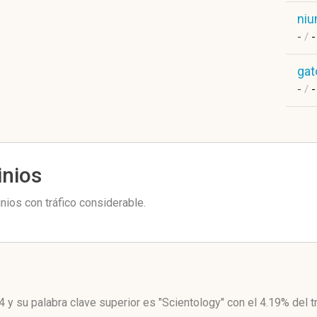
niu
-
/
-
gat
-
/
-
inios
ios con tráfico considerable.
4
y su palabra clave superior es "Scientology"
con el 4.19%
del t