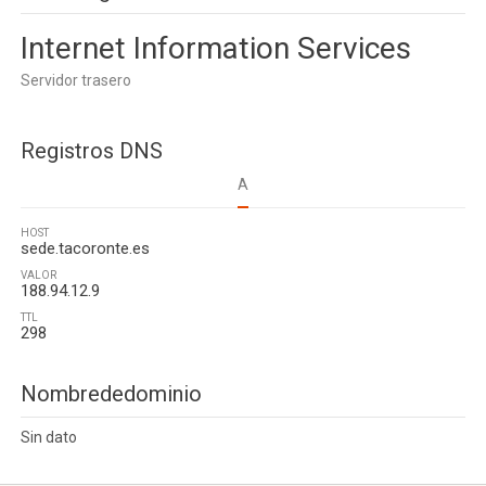
Internet Information Services
Servidor trasero
Registros DNS
A
HOST
sede.tacoronte.es
VALOR
188.94.12.9
TTL
298
Nombrededominio
Sin dato