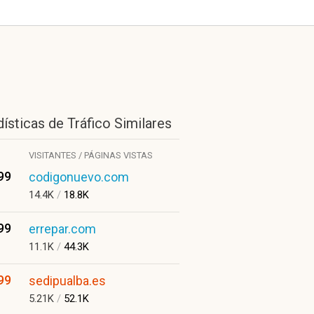
ísticas de Tráfico Similares
VISITANTES / PÁGINAS VISTAS
99
codigonuevo.com
14.4K
/
18.8K
99
errepar.com
11.1K
/
44.3K
99
sedipualba.es
5.21K
/
52.1K