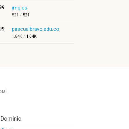
99
imq.es
521
/
521
99
pascualbravo.edu.co
1.64K
/
1.64K
otal.
 Dominio