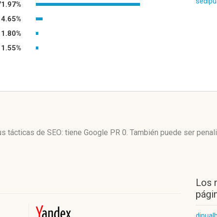
sedipu
71.97%
4.65%
1.80%
1.55%
us tácticas de SEO: tiene Google PR 0. También puede ser penal
Los 
págin
dipual