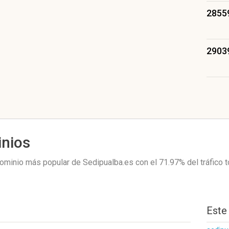
2855
2903
inios
ominio más popular de Sedipualba.es
con el 71.97%
del tráfico t
Este