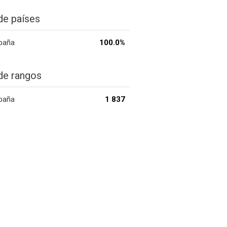
de países
paña
100.0%
de rangos
paña
1 837