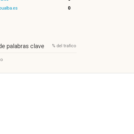
pualba.es
0
de palabras clave
% del trafico
to