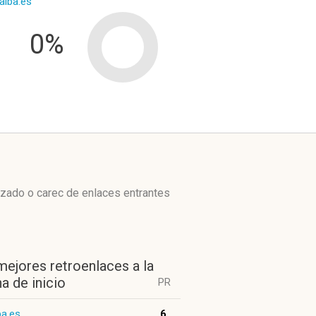
alba.es
0%
izado o carec de enlaces entrantes
mejores retroenlaces a la
a de inicio
PR
ba.es
6