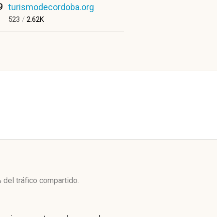
9
turismodecordoba.org
523
/
2.62K
%
del tráfico compartido.