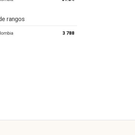
de rangos
lombia
3 788