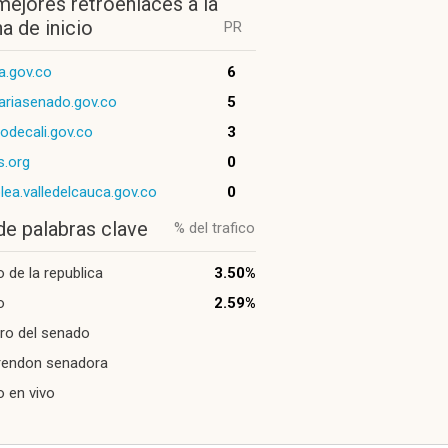
mejores retroenlaces a la
a de inicio
PR
a.gov.co
6
ariasenado.gov.co
5
odecali.gov.co
3
s.org
0
ea.valledelcauca.gov.co
0
de palabras clave
% del trafico
 de la republica
3.50%
o
2.59%
ero del senado
a rendon senadora
 en vivo