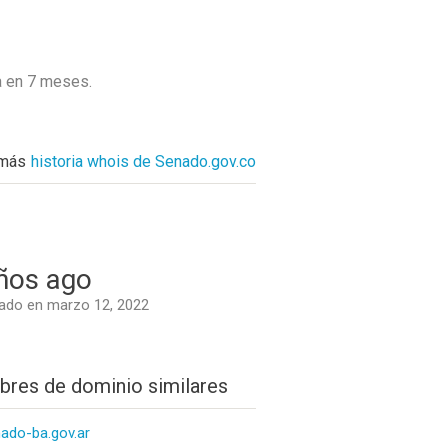
a en
7 meses
.
 más
historia whois de Senado.gov.co
ños ago
ado en marzo 12, 2022
res de dominio similares
ado-ba.gov.ar