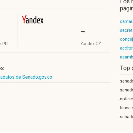
Los 
págin
camar
-
secret
concej
e PR
Yandex CY
acolte
asambl
os
Top 
tadatos de Senado.gov.co
senado
senad
notici
lilian
senado