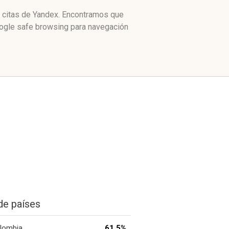
e citas de Yandex. Encontramos que
oogle safe browsing para navegación
de países
lombia
61.5%