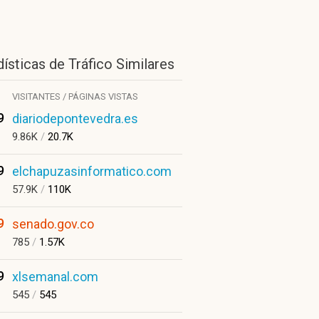
ísticas de Tráfico Similares
VISITANTES / PÁGINAS VISTAS
9
diariodepontevedra.es
9.86K
/
20.7K
9
elchapuzasinformatico.com
57.9K
/
110K
9
senado.gov.co
785
/
1.57K
9
xlsemanal.com
545
/
545