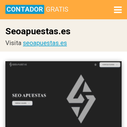
CONTADOR
GRATIS
Seoapuestas.es
Visita
seoapuestas.es