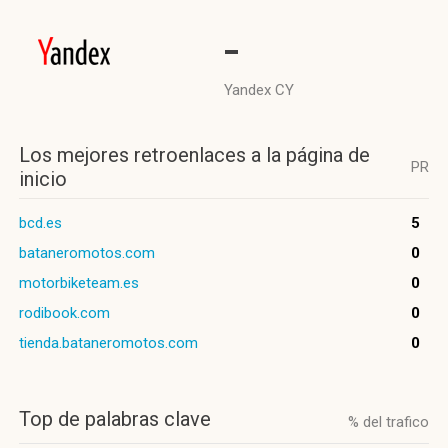
-
Yandex CY
Los mejores retroenlaces a la página de
PR
inicio
bcd.es
5
bataneromotos.com
0
motorbiketeam.es
0
rodibook.com
0
tienda.bataneromotos.com
0
Top de palabras clave
% del trafico