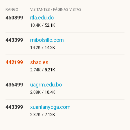
RANGO
VISITANTES / PÁGINAS VISTAS
450899
itla.edu.do
10.4K /
52.1K
443399
mibolsillo.com
14.2K /
14.2K
442199
shad.es
2.74K /
8.21K
436499
uagrm.edu.bo
2.08K /
10.4K
443399
xuanlanyoga.com
2.37K /
7.12K