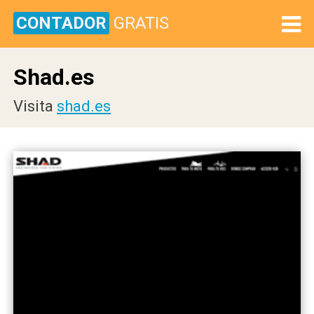
CONTADOR
GRATIS
Shad.es
Visita
shad.es