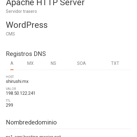
Apache HTTP Server
Servidor trasero
WordPress
CMS
Registros DNS
A
MX
NS
SOA
TXT
HOST
shirushi.mx
VALOR
198.50.122.241
TTL
299
Nombrededominio