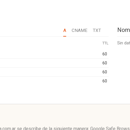
Nom
A
CNAME
TXT
Sin da
TTL
60
60
60
60
a.com.ar se describe de la siguiente manera: Google Safe Brows