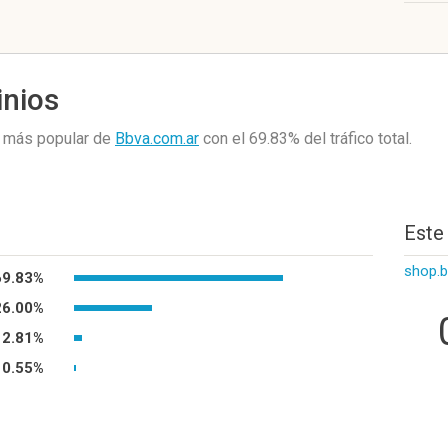
inios
 más popular de
Bbva.com.ar
con el 69.83%
del tráfico total.
Este
shop.b
69.83%
26.00%
2.81%
0.55%