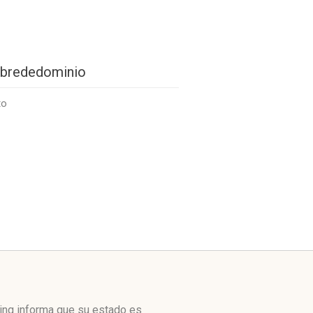
brededominio
to
ing informa que su estado es