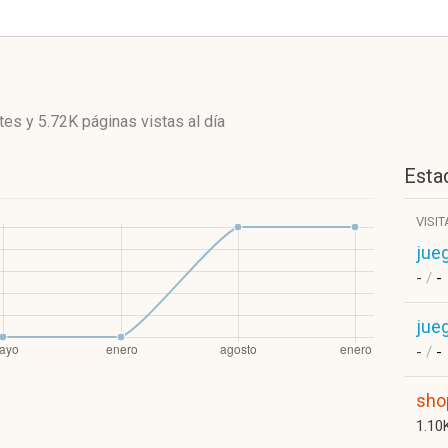
ntes
y
5.72K páginas vistas
al día
Estad
VISI
jue
-
/
-
jue
-
/
-
sho
1.10