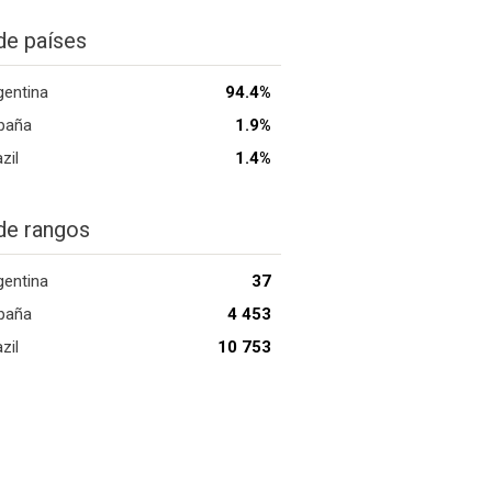
de países
gentina
94.4%
paña
1.9%
zil
1.4%
de rangos
gentina
37
paña
4 453
zil
10 753