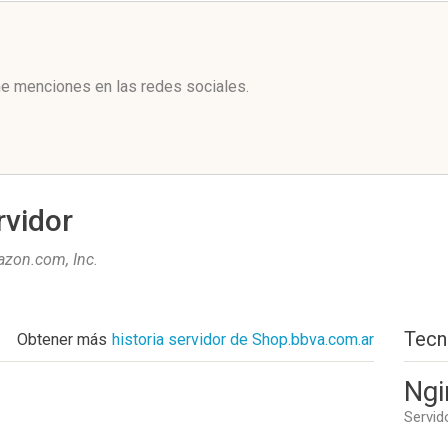
l
ne menciones en las redes sociales.
rvidor
zon.com, Inc
.
Tecn
Obtener más
historia servidor de Shop.bbva.com.ar
Ngi
Servid