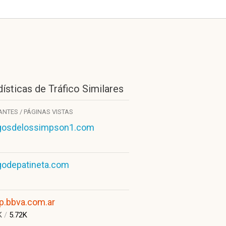
ísticas de Tráfico Similares
TANTES / PÁGINAS VISTAS
gosdelossimpson1.com
godepatineta.com
p.bbva.com.ar
K
/
5.72K